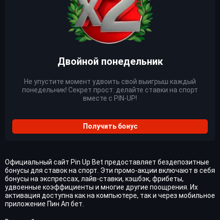
Двойной понедельник
Не упустите момент удвоить свой выигрыш каждый
понедельник! Секрет прост: делайте ставки на спорт
вместе с PIN-UP!
Получить бонус
Официальный сайт Pin Up Bet предоставляет бездепозитные
бонусы для ставок на спорт. Эти промо-акции включают в себя
бонусы на экспрессах, лайв-ставки, кэшбэк, фрибеты,
удвоенные коэффициенты и многие другие поощрения. Их
активация доступна как на компьютере, так и через мобильное
приложение Пин Ап бет.