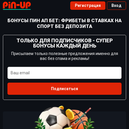
Регистрация
Вход
БОНУСЫ ПИН АП БЕТ: ФРИБЕТЫ В СТАВКАХ НА
СПОРТ БЕЗ ДЕПОЗИТА
ТОЛЬКО ДЛЯ ПОДПИСЧИКОВ - СУПЕР
БОНУСЫ КАЖДЫЙ ДЕНЬ
Присылаем только полезные предложения именно для
вас без спама и рекламы!