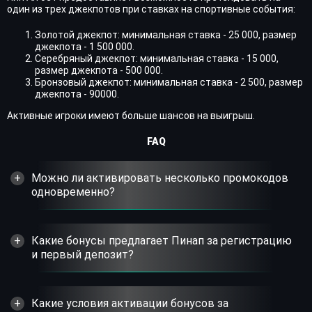
один из трех джекпотов при ставках на спортивные события:
Золотой джекпот: минимальная ставка - 25 000, размер
джекпота - 1 500 000.
Серебряный джекпот: минимальная ставка - 15 000,
размер джекпота - 500 000.
Бронзовый джекпот: минимальная ставка - 2 500, размер
джекпота - 90000.
Активные игроки имеют больше шансов на выигрыш.
FAQ
+
Можно ли активировать несколько промокодов
одновременно?
+
Какие бонусы предлагает Пинап за регистрацию
и первый депозит?
+
Какие условия активации бонусов за