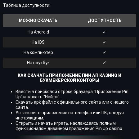
Таблица доступности:
МОЖНО СКАЧАТЬ
ДОСТУПНОСТЬ
На Android
✓
На iOS
✓
На компьютер
✓
На ноутбук
✓
КАК СКАЧАТЬ ПРИЛОЖЕНИЕ ПИН АП КАЗИНО И
БУКМЕКЕРСКОЙ КОНТОРЫ
Ввести в поисковой строке браузера "Приложение Pin
Up" и нажать "Найти".
Скачать apk файл с официального сайта или с нашего
сайта.
Установить приложение на телефон или ПК, следуя
инструкциям.
Открыть и начать играть, наслаждаясь полным
функционалом дизайном приложения Pin Up casino.