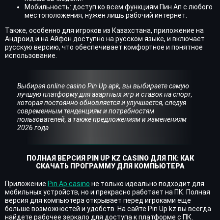
Мобильность: доступ ко всем функциям Пин Ап с любого
местоположения, нужен лишь рабочий интернет.
Также, особенно для игроков из Казахстана, приложение на
Андроид и на Айфон доступно на русском языке, и включает
русскую версию, что обеспечивает комфортное и понятное
использование.
Выбирая online casino Pin Up apk, вы выбираете самую
лучшую платформу для азартных игр и ставок на спорт,
которая постоянно обновляется и улучшается, следуя
современным тенденциям и потребностям
пользователей, а также предложениям и изменениям
2026 года
ПОЛНАЯ ВЕРСИЯ PIN UP KZ CASINO ДЛЯ ПК: КАК
СКАЧАТЬ ПРОГРАММУ ДЛЯ КОМПЬЮТЕРА
Приложение
Pin Ap casino
не только идеально подходит для
мобильных устройств, но и прекрасно работает на ПК. Полная
версия для компьютера открывает перед игроками еще
больше возможностей и удобств. На сайте Pin Up kz вы всегда
найдете рабочее зеркало для доступа к платформе с ПК.