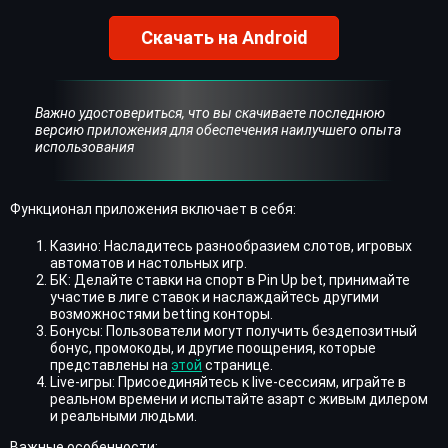
Скачать на Android
Важно удостовериться, что вы скачиваете последнюю
версию приложения для обеспечения наилучшего опыта
использования
Функционал приложения включает в себя:
Казино: Насладитесь разнообразием слотов, игровых
автоматов и настольных игр.
БК: Делайте ставки на спорт в Pin Up bet, принимайте
участие в лиге ставок и наслаждайтесь другими
возможностями betting конторы.
Бонусы: Пользователи могут получить бездепозитный
бонус, промокоды, и другие поощрения, которые
представлены на
этой
странице.
Live-игры: Присоединяйтесь к live-сессиям, играйте в
реальном времени и испытайте азарт с живым дилером
и реальными людьми.
Важные особенности: